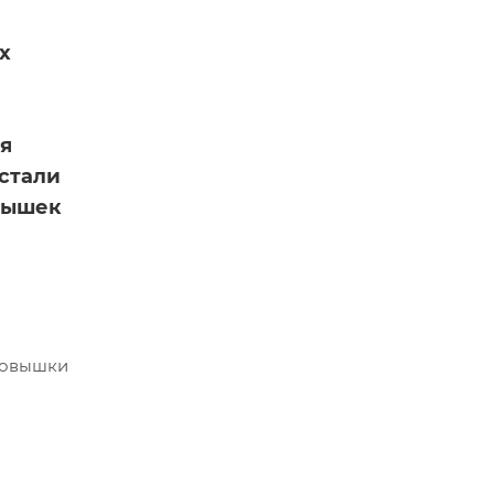
х
ая
стали
овышек
втовышки