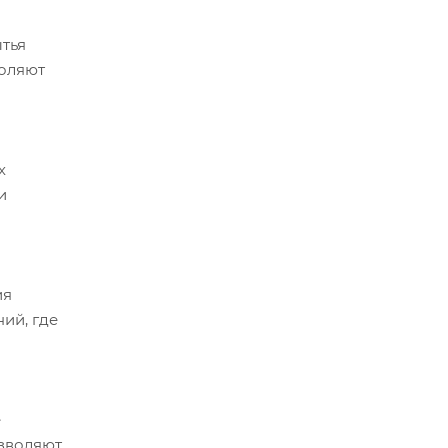
тья
воляют
х
и
ия
ий, где
е
озволяют