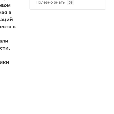
Полезно знать
58
овом
ная в
ваций
есто в
али
сти,
чики