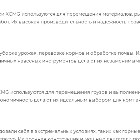
ки XCMG используются для перемещения материалов, ры
бот. Их высокая производительность и надежность поз
уборке урожая, перевозке кормов и обработке почвы. И
зличных навесных инструментов делают их незаменимым
 XCMG используются для перемещения грузов и выполнен
экономичность делают их идеальным выбором для компан
вали себя в экстремальных условиях, таких как горны
ператур. Их прочная конструкция и мощные двигатели п