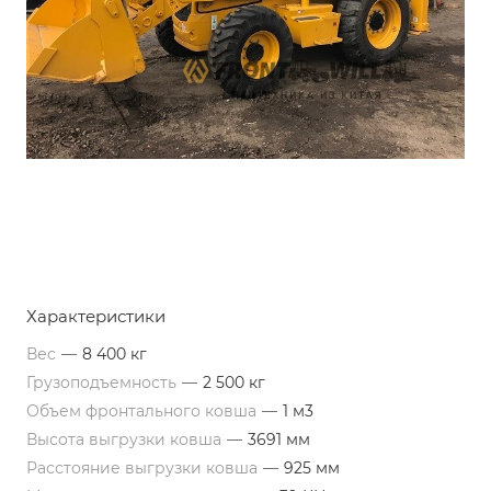
Характеристики
Вес
—
8 400 кг
Грузоподъемность
—
2 500 кг
Объем фронтального ковша
—
1 м3
Высота выгрузки ковша
—
3691 мм
Расстояние выгрузки ковша
—
925 мм