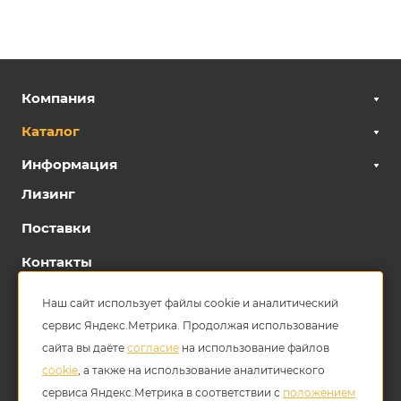
Компания
Каталог
Информация
Лизинг
Поставки
Контакты
8 800 600 19 03
Наш сайт использует файлы cookie и аналитический
сервис Яндекс.Метрика. Продолжая использование
info@frontwill.ru
сайта вы даёте
согласие
на использование файлов
г. Благовещенск, ул. Кольцевая, 57/2
cookie
, а также на использование аналитического
сервиса Яндекс.Метрика в соответствии с
положением