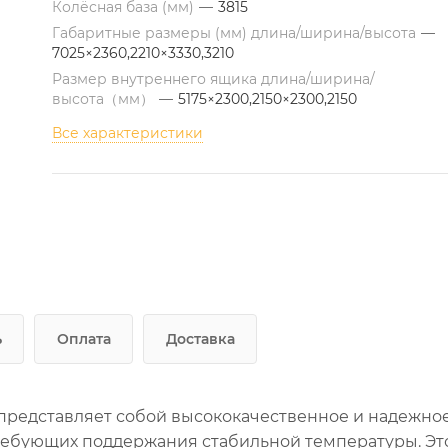
Колёсная база (мм)
—
3815
Габаритные размеры (мм) длина/ширина/высота
—
7025×2360,2210×3330,3210
Размер внутреннего ящика длина/ширина/
высота（мм）
—
5175×2300,2150×2300,2150
Все характеристики
ь
Оплата
Доставка
представляет собой высококачественное и надежно
требующих поддержания стабильной температуры. Эт