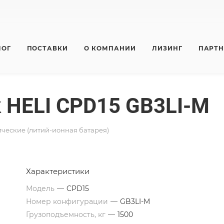
ЛОГ
ПОСТАВКИ
О КОМПАНИИ
ЛИЗИНГ
ПАРТ
 HELI CPD15 GB3LI-M
ческие (литий-ионная батарея)
Характеристики
Модель
—
CPD15
Номер конфигурации
—
GB3LI-M
Грузоподъемность, кг
—
1500