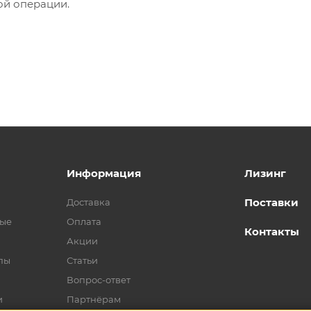
ой операции.
Информация
Лизинг
Поставки
Доставка
ные
Оплата
Контакты
Акции
пы
Статьи
Вопрос-ответ
и
Партнёрам