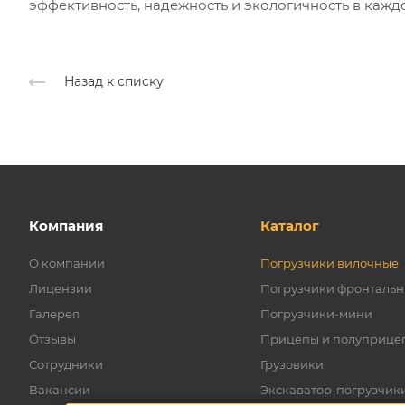
эффективность, надежность и экологичность в кажд
Назад к списку
Компания
Каталог
О компании
Погрузчики вилочные
Лицензии
Погрузчики фронталь
Галерея
Погрузчики-мини
Отзывы
Прицепы и полуприце
Сотрудники
Грузовики
Вакансии
Экскаватор-погрузчик