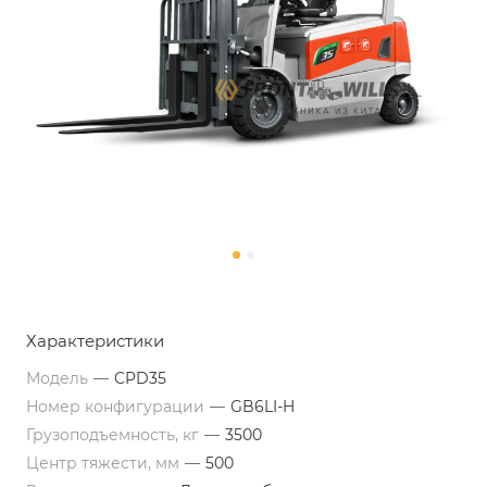
Характеристики
Модель
—
CPD35
Номер конфигурации
—
GB6LI-H
Грузоподъемность, кг
—
3500
Центр тяжести, мм
—
500