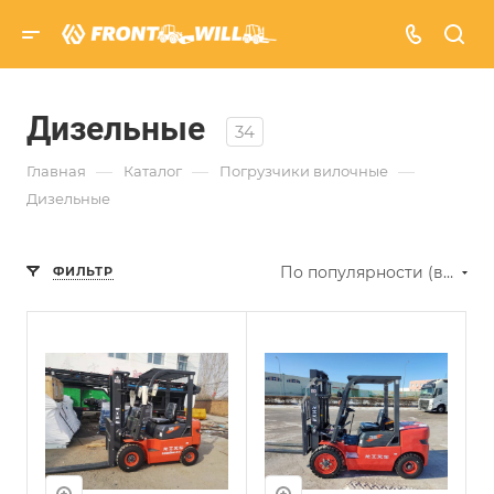
Дизельные
34
—
—
—
Главная
Каталог
Погрузчики вилочные
Дизельные
По популярности (возрастание)
ФИЛЬТР